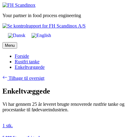
Skip
to
Your partner in food process engineering
content
Menu
Forside
Rustfri tanke
Enkeltvæggede
Tilbage til oversigt
Enkeltvæggede
Vi har gennem 25 år leveret brugte renoverede rustfrie tanke og
procestanke til fødevareindustrien.
1 stk.