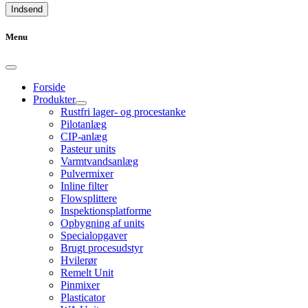
Menu
Forside
Produkter
Rustfri lager- og procestanke
Pilotanlæg
CIP-anlæg
Pasteur units
Varmtvandsanlæg
Pulvermixer
Inline filter
Flowsplittere
Inspektionsplatforme
Opbygning af units
Specialopgaver
Brugt procesudstyr
Hvilerør
Remelt Unit
Pinmixer
Plasticator