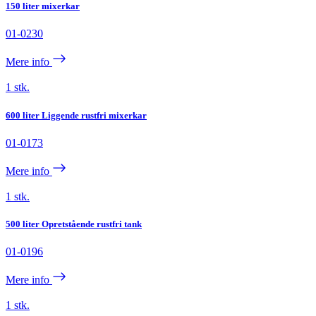
150 liter mixerkar
01-0230
Mere info
1 stk.
600 liter Liggende rustfri mixerkar
01-0173
Mere info
1 stk.
500 liter Opretstående rustfri tank
01-0196
Mere info
1 stk.