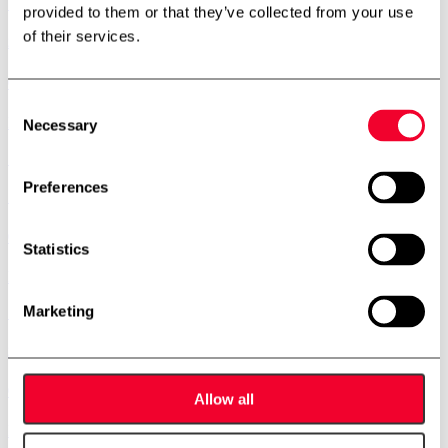
1 stk.
provided to them or that they’ve collected from your use
of their services.
2.500 liter rustfri tank
01-0275
Consent
Mere info
Necessary
Selection
1 stk.
Preferences
1.425 liter rustfri tank
01-0274
Statistics
Mere info
Marketing
1 stk.
225 liter rustfri tank
01-0273
Allow all
Mere info