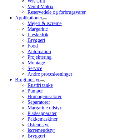
WA Unit
Ventil Matrix
Reservedele og forbrugsvarer
Applikationer
Mejeri & iscreme
Margarine
Læskedrik
Bryggeri
Food
Automation
Projektering
Montage
Service
Andre procesløsninger
Brugt udstyr
Rustfri tanke
Pumper
Homogenisatorer
Separatorer
Margarine udstyr
Pladeapparater
Pakkemaskiner
Osteudstyr
Iscremeudstyr
Bryggeri