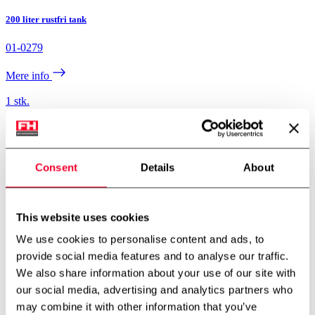
200 liter rustfri tank
01-0279
Mere info
1 stk.
275 liter rustfri tank
01-0278
Consent
Details
About
Mere info
2 stk.
This website uses cookies
970 liter rustfri tank
We use cookies to personalise content and ads, to
provide social media features and to analyse our traffic.
01-0276
We also share information about your use of our site with
our social media, advertising and analytics partners who
Mere info
may combine it with other information that you’ve