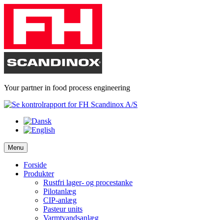
Skip
to
content
Your partner in food process engineering
Menu
Forside
Produkter
Rustfri lager- og procestanke
Pilotanlæg
CIP-anlæg
Pasteur units
Varmtvandsanlæg