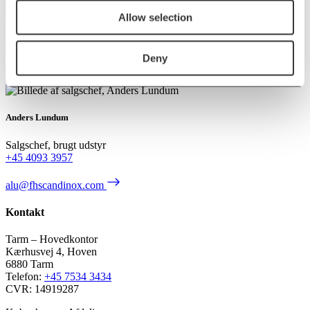
Skriv til os
Allow selection
Kontakt os
Deny
Anders Lundum
Salgschef, brugt udstyr
+45 4093 3957
alu@fhscandinox.com
Kontakt
Tarm – Hovedkontor
Kærhusvej 4, Hoven
6880 Tarm
Telefon:
+45 7534 3434
CVR: 14919287