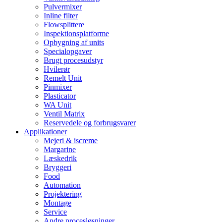
Pulvermixer
Inline filter
Flowsplittere
Inspektionsplatforme
Opbygning af units
Specialopgaver
Brugt procesudstyr
Hvilerør
Remelt Unit
Pinmixer
Plasticator
WA Unit
Ventil Matrix
Reservedele og forbrugsvarer
Applikationer
Mejeri & iscreme
Margarine
Læskedrik
Bryggeri
Food
Automation
Projektering
Montage
Service
Andre procesløsninger