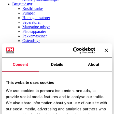
Brugt udstyr
Rustfri tanke
Pumper
Homogenisatorer
Separatorer
Margarine udstyr
Pladeapparater
Pakkemaskiner
Osteudstyr
Iscremeudstyr
Bryggeri
Øvrigt udstyr
Nyheder
Firmaprofil
Consent
Details
About
Om os
Miljø & Bæredygtighed
International partner
Teknologicenter
This website uses cookies
Cases
We use cookies to personalise content and ads, to
Downloads
Job
provide social media features and to analyse our traffic.
Job
We also share information about your use of our site with
Kontakt
our social media, advertising and analytics partners who
FH Scandinox DK
FH Scandinox Norge