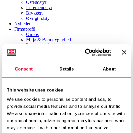
Osteudstyr
Iscremeudstyr
Bryggeri
Øvrigt udstyr
Nyheder
Firmaprofil
Om os
Miljø & Bæredygtighed
International partner
Teknologicenter
Cases
Downloads
Job
Consent
Details
About
Job
Kontakt
FH Scandinox DK
FH Scandinox Norge
This website uses cookies
Forside
We use cookies to personalise content and ads, to
Rustfri tanke
provide social media features and to analyse our traffic.
200 liter rustfri tank
We also share information about your use of our site with
Tilbage til oversigt
our social media, advertising and analytics partners who
may combine it with other information that you’ve
200 liter rustfri tank