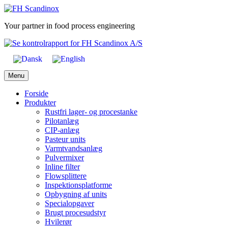
Skip
to
Your partner in food process engineering
content
Menu
Forside
Produkter
Rustfri lager- og procestanke
Pilotanlæg
CIP-anlæg
Pasteur units
Varmtvandsanlæg
Pulvermixer
Inline filter
Flowsplittere
Inspektionsplatforme
Opbygning af units
Specialopgaver
Brugt procesudstyr
Hvilerør