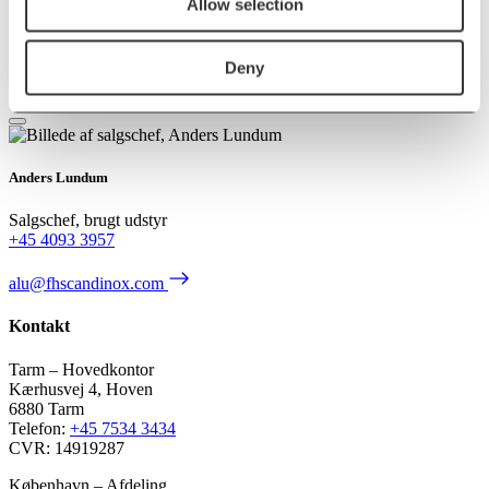
Allow selection
Deny
Kontakt os
Anders Lundum
Salgschef, brugt udstyr
+45 4093 3957
alu@fhscandinox.com
Kontakt
Tarm – Hovedkontor
Kærhusvej 4, Hoven
6880 Tarm
Telefon:
+45 7534 3434
CVR: 14919287
København – Afdeling