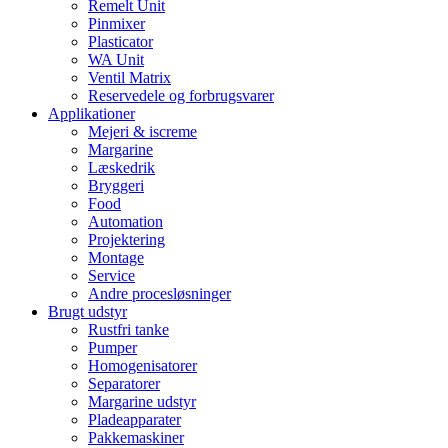
Remelt Unit
Pinmixer
Plasticator
WA Unit
Ventil Matrix
Reservedele og forbrugsvarer
Applikationer
Mejeri & iscreme
Margarine
Læskedrik
Bryggeri
Food
Automation
Projektering
Montage
Service
Andre procesløsninger
Brugt udstyr
Rustfri tanke
Pumper
Homogenisatorer
Separatorer
Margarine udstyr
Pladeapparater
Pakkemaskiner