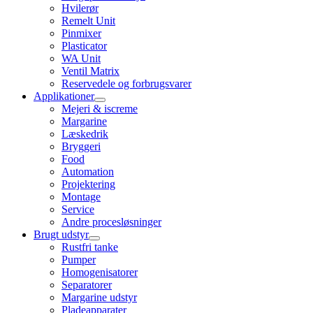
Hvilerør
Remelt Unit
Pinmixer
Plasticator
WA Unit
Ventil Matrix
Reservedele og forbrugsvarer
Applikationer
Mejeri & iscreme
Margarine
Læskedrik
Bryggeri
Food
Automation
Projektering
Montage
Service
Andre procesløsninger
Brugt udstyr
Rustfri tanke
Pumper
Homogenisatorer
Separatorer
Margarine udstyr
Pladeapparater