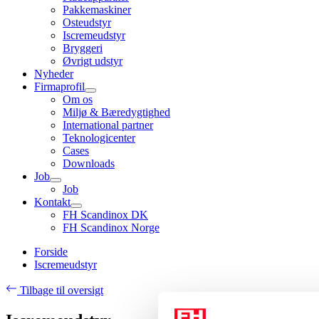
Pakkemaskiner
Osteudstyr
Iscremeudstyr
Bryggeri
Øvrigt udstyr
Nyheder
Firmaprofil
Om os
Miljø & Bæredygtighed
International partner
Teknologicenter
Cases
Downloads
Job
Job
Kontakt
FH Scandinox DK
FH Scandinox Norge
Forside
Iscremeudstyr
Tilbage til oversigt