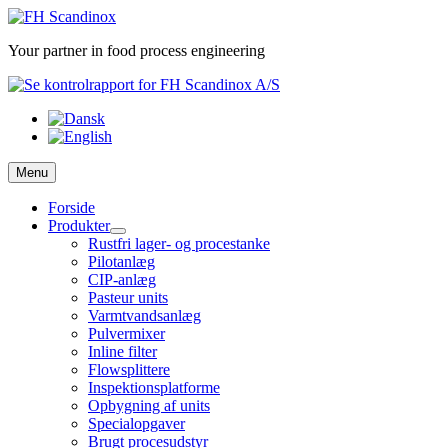
Skip
to
Your partner in food process engineering
content
Menu
Forside
Produkter
Rustfri lager- og procestanke
Pilotanlæg
CIP-anlæg
Pasteur units
Varmtvandsanlæg
Pulvermixer
Inline filter
Flowsplittere
Inspektionsplatforme
Opbygning af units
Specialopgaver
Brugt procesudstyr