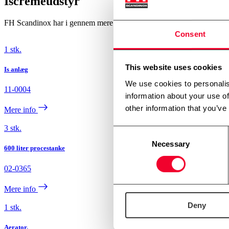
Iscremeudstyr
FH Scandinox har i gennem mere end 25 år har haft stor ekspertise og 
Consent
1 stk.
This website uses cookies
Is anlæg
We use cookies to personalis
11-0004
information about your use of
other information that you’ve
Mere info
3 stk.
Consent
Necessary
Selection
600 liter procestanke
02-0365
Mere info
Deny
1 stk.
Aerator.