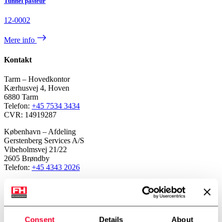
Tunnel pasteur
12-0002
Mere info
Kontakt
Tarm – Hovedkontor
Kærhusvej 4, Hoven
6880 Tarm
Telefon:
+45 7534 3434
CVR: 14919287
København – Afdeling
Gerstenberg Services A/S
Vibeholmsvej 21/22
2605 Brøndby
Telefon:
+45 4343 2026
Norge – Afdeling
FH Scandinox Norge AS
Doneheia 127, 4516 Mandal
Telefon:
+47 4885 4699
Consent
Details
About