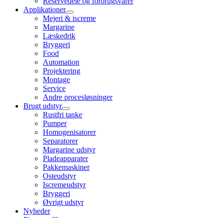
Reservedele og forbrugsvarer
Applikationer
Mejeri & iscreme
Margarine
Læskedrik
Bryggeri
Food
Automation
Projektering
Montage
Service
Andre procesløsninger
Brugt udstyr
Rustfri tanke
Pumper
Homogenisatorer
Separatorer
Margarine udstyr
Pladeapparater
Pakkemaskiner
Osteudstyr
Iscremeudstyr
Bryggeri
Øvrigt udstyr
Nyheder