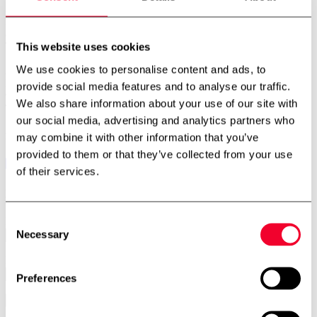
Aarhus – Afdeling
Hjaltevej 2, Skovby
8464 Galten
Telefon:
+45 7534 3434
This website uses cookies
We use cookies to personalise content and ads, to
Aalborg – Afdeling
Porsvej 2
provide social media features and to analyse our traffic.
9000 Aalborg
We also share information about your use of our site with
Telefon:
+45 7534 3434
our social media, advertising and analytics partners who
may combine it with other information that you’ve
Find os på
provided to them or that they’ve collected from your use
of their services.
Nyhedsbrev
Consent
Navn
Necessary
Selection
E-mail
Preferences