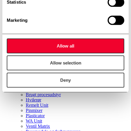
Statistics
Menu
Marketing
Forside
Produkter
Rustfri lager- og procestanke
Pilotanlæg
Allow all
CIP-anlæg
Pasteur units
Varmtvandsanlæg
Allow selection
Pulvermixer
Inline filter
Flowsplittere
Inspektionsplatforme
Deny
Opbygning af units
Specialopgaver
Brugt procesudstyr
Hvilerør
Remelt Unit
Pinmixer
Plasticator
WA Unit
Ventil Matrix