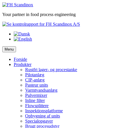
Skip
to
Your partner in food process engineering
content
Menu
Forside
Produkter
Rustfri lager- og procestanke
Pilotanlæg
CIP-anlæg
Pasteur units
Varmtvandsanlæg
Pulvermixer
Inline filter
Flowsplittere
Inspektionsplatforme
Opbygning af units
Specialopgaver
Brugt procesudstyr