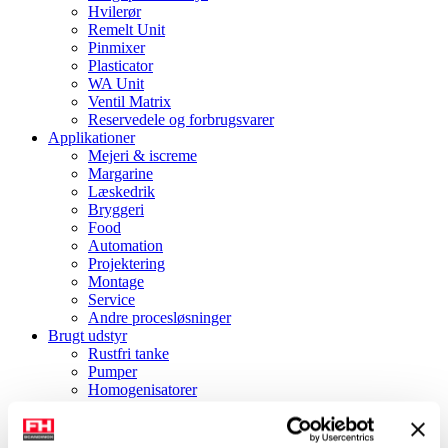
Hvilerør
Remelt Unit
Pinmixer
Plasticator
WA Unit
Ventil Matrix
Reservedele og forbrugsvarer
Applikationer
Mejeri & iscreme
Margarine
Læskedrik
Bryggeri
Food
Automation
Projektering
Montage
Service
Andre procesløsninger
Brugt udstyr
Rustfri tanke
Pumper
Homogenisatorer
Separatorer
Margarine udstyr
Pladeapparater