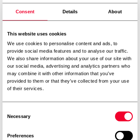
Pakkemaskiner
Osteudstyr
Consent
Details
About
Iscremeudstyr
Bryggeri
Øvrigt udstyr
Nyheder
This website uses cookies
Firmaprofil
We use cookies to personalise content and ads, to
Om os
Miljø & Bæredygtighed
provide social media features and to analyse our traffic.
International partner
We also share information about your use of our site with
Teknologicenter
our social media, advertising and analytics partners who
Cases
Downloads
may combine it with other information that you’ve
Job
provided to them or that they’ve collected from your use
Job
of their services.
Kontakt
FH Scandinox DK
FH Scandinox Norge
Consent
Forside
Opbygning af units
Necessary
Selection
Opbygning af units
Preferences