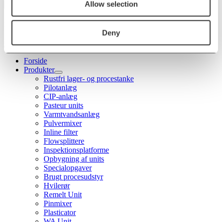
Allow selection
Menu
Deny
Forside
Produkter
Rustfri lager- og procestanke
Pilotanlæg
CIP-anlæg
Pasteur units
Varmtvandsanlæg
Pulvermixer
Inline filter
Flowsplittere
Inspektionsplatforme
Opbygning af units
Specialopgaver
Brugt procesudstyr
Hvilerør
Remelt Unit
Pinmixer
Plasticator
WA Unit