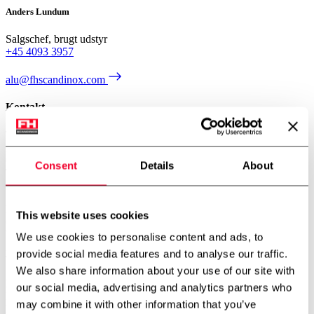
Anders Lundum
Salgschef, brugt udstyr
+45 4093 3957
alu@fhscandinox.com
Kontakt
Tarm – Hovedkontor
Kærhusvej 4, Hoven
6880 Tarm
Consent
Details
About
Telefon:
+45 7534 3434
CVR: 14919287
København – Afdeling
This website uses cookies
Gerstenberg Services A/S
Vibeholmsvej 21/22
We use cookies to personalise content and ads, to
2605 Brøndby
provide social media features and to analyse our traffic.
Telefon:
+45 4343 2026
We also share information about your use of our site with
Norge – Afdeling
our social media, advertising and analytics partners who
FH Scandinox Norge AS
may combine it with other information that you’ve
Doneheia 127, 4516 Mandal