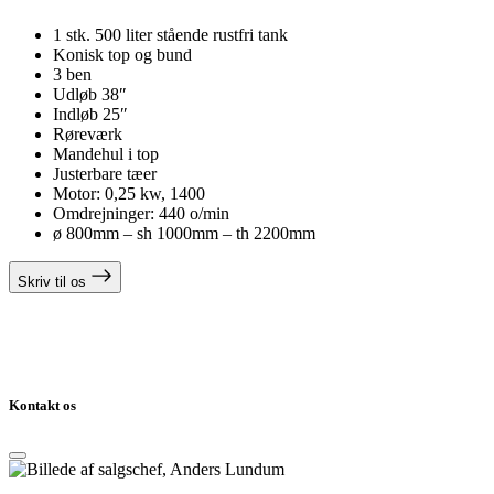
1 stk. 500 liter stående rustfri tank
Konisk top og bund
3 ben
Udløb 38″
Indløb 25″
Røreværk
Mandehul i top
Justerbare tæer
Motor: 0,25 kw, 1400
Omdrejninger: 440 o/min
ø 800mm – sh 1000mm – th 2200mm
Skriv til os
Kontakt os