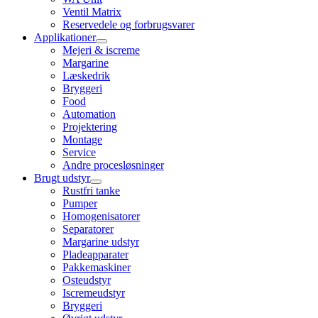
Ventil Matrix
Reservedele og forbrugsvarer
Applikationer
Mejeri & iscreme
Margarine
Læskedrik
Bryggeri
Food
Automation
Projektering
Montage
Service
Andre procesløsninger
Brugt udstyr
Rustfri tanke
Pumper
Homogenisatorer
Separatorer
Margarine udstyr
Pladeapparater
Pakkemaskiner
Osteudstyr
Iscremeudstyr
Bryggeri