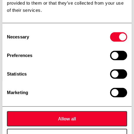
provided to them or that they’ve collected from your use
Telefon:
+47 4885 4699
of their services.
Aarhus – Afdeling
Hjaltevej 2, Skovby
8464 Galten
Telefon:
+45 7534 3434
Consent
Necessary
Selection
Aalborg – Afdeling
Porsvej 2
9000 Aalborg
Preferences
Telefon:
+45 7534 3434
Find os på
Statistics
Nyhedsbrev
Marketing
Navn
Allow all
E-mail