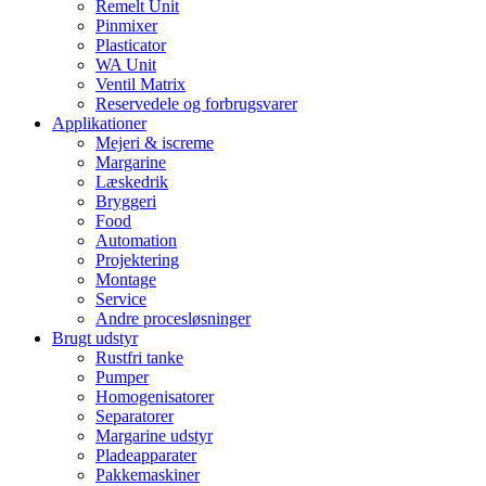
Remelt Unit
Pinmixer
Plasticator
WA Unit
Ventil Matrix
Reservedele og forbrugsvarer
Applikationer
Mejeri & iscreme
Margarine
Læskedrik
Bryggeri
Food
Automation
Projektering
Montage
Service
Andre procesløsninger
Brugt udstyr
Rustfri tanke
Pumper
Homogenisatorer
Separatorer
Margarine udstyr
Pladeapparater
Pakkemaskiner