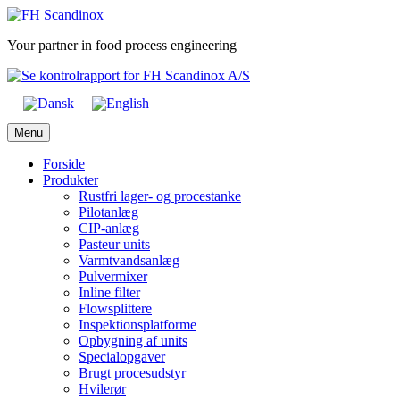
Skip
to
Your partner in food process engineering
content
Menu
Forside
Produkter
Rustfri lager- og procestanke
Pilotanlæg
CIP-anlæg
Pasteur units
Varmtvandsanlæg
Pulvermixer
Inline filter
Flowsplittere
Inspektionsplatforme
Opbygning af units
Specialopgaver
Brugt procesudstyr
Hvilerør