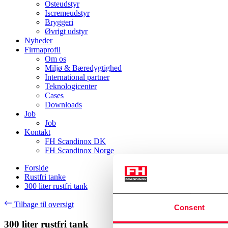
Osteudstyr
Iscremeudstyr
Bryggeri
Øvrigt udstyr
Nyheder
Firmaprofil
Om os
Miljø & Bæredygtighed
International partner
Teknologicenter
Cases
Downloads
Job
Job
Kontakt
FH Scandinox DK
FH Scandinox Norge
Forside
Rustfri tanke
300 liter rustfri tank
Tilbage til oversigt
Consent
300 liter rustfri tank