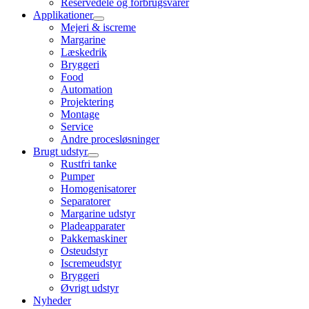
Reservedele og forbrugsvarer
Applikationer
Mejeri & iscreme
Margarine
Læskedrik
Bryggeri
Food
Automation
Projektering
Montage
Service
Andre procesløsninger
Brugt udstyr
Rustfri tanke
Pumper
Homogenisatorer
Separatorer
Margarine udstyr
Pladeapparater
Pakkemaskiner
Osteudstyr
Iscremeudstyr
Bryggeri
Øvrigt udstyr
Nyheder