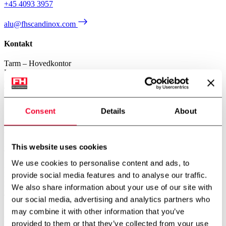
+45 4093 3957
alu@fhscandinox.com
Kontakt
Tarm – Hovedkontor
Kærhusvej 4, Hoven
6880 Tarm
Telefon:
+45 7534 3434
CVR: 14919287
Consent
Details
About
København – Afdeling
Gerstenberg Services A/S
Vibeholmsvej 21/22
2605 Brøndby
This website uses cookies
Telefon:
+45 4343 2026
We use cookies to personalise content and ads, to
Norge – Afdeling
provide social media features and to analyse our traffic.
FH Scandinox Norge AS
We also share information about your use of our site with
Doneheia 127, 4516 Mandal
Telefon:
+47 4885 4699
our social media, advertising and analytics partners who
may combine it with other information that you’ve
Aarhus – Afdeling
provided to them or that they’ve collected from your use
Hjaltevej 2, Skovby