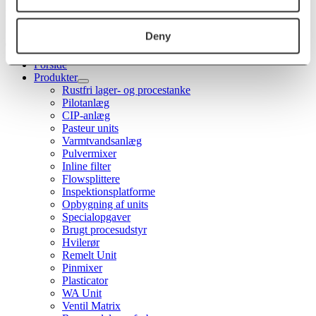
Menu
Deny
Forside
Produkter
Rustfri lager- og procestanke
Pilotanlæg
CIP-anlæg
Pasteur units
Varmtvandsanlæg
Pulvermixer
Inline filter
Flowsplittere
Inspektionsplatforme
Opbygning af units
Specialopgaver
Brugt procesudstyr
Hvilerør
Remelt Unit
Pinmixer
Plasticator
WA Unit
Ventil Matrix