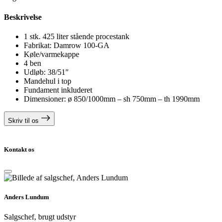
Beskrivelse
1 stk. 425 liter stående procestank
Fabrikat: Damrow 100-GA
Køle/varmekappe
4 ben
Udløb: 38/51″
Mandehul i top
Fundament inkluderet
Dimensioner: ø 850/1000mm – sh 750mm – th 1990mm
Skriv til os
Kontakt os
Anders Lundum
Salgschef, brugt udstyr