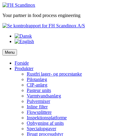
Skip
to
Your partner in food process engineering
content
Menu
Forside
Produkter
Rustfri lager- og procestanke
Pilotanlæg
CIP-anlæg
Pasteur units
Varmtvandsanlæg
Pulvermixer
Inline filter
Flowsplittere
Inspektionsplatforme
Opbygning af units
Specialopgaver
Brugt procesudstyr