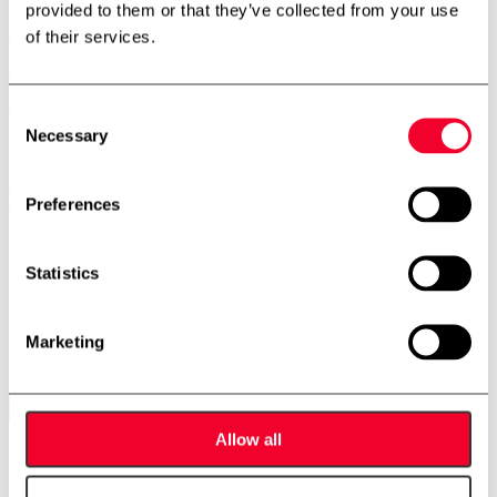
provided to them or that they’ve collected from your use
300 liter procestank
of their services.
02-0468
Consent
Volumen: 300
Necessary
Selection
Lager: 1
Beskrivelse
Preferences
Stående isoleret procestank
Årgang: 2014
Statistics
Køle/varmekappe
4 ben
Udløb: 2″
Marketing
Tæer: Hjul
Dimensioner: ø 800mm/900mm – sh 700mm – th 150mm
Skriv til os
Allow all