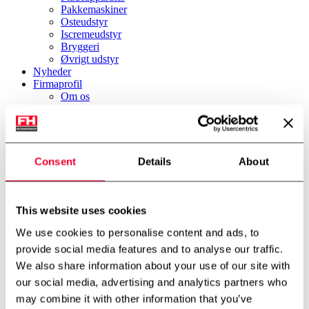
Pakkemaskiner
Osteudstyr
Iscremeudstyr
Bryggeri
Øvrigt udstyr
Nyheder
Firmaprofil
Om os
Miljø & Bæredygtighed
International partner
Teknologicenter
Cases
Downloads
Consent
Details
About
Job
Job
Kontakt
FH Scandinox DK
This website uses cookies
FH Scandinox Norge
We use cookies to personalise content and ads, to
Forside
provide social media features and to analyse our traffic.
Rustfri tanke
We also share information about your use of our site with
Procestanke
300 liter procestank
our social media, advertising and analytics partners who
may combine it with other information that you’ve
Tilbage til oversigt