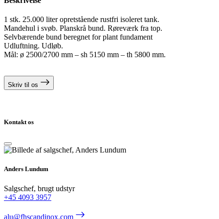
Beskrivelse
1 stk. 25.000 liter opretstående rustfri isoleret tank.
Mandehul i svøb. Planskrå bund. Røreværk fra top.
Selvbærende bund beregnet for plant fundament
Udluftning. Udløb.
Mål: ø 2500/2700 mm – sh 5150 mm – th 5800 mm.
Skriv til os
Kontakt os
Anders Lundum
Salgschef, brugt udstyr
+45 4093 3957
alu@fhscandinox.com