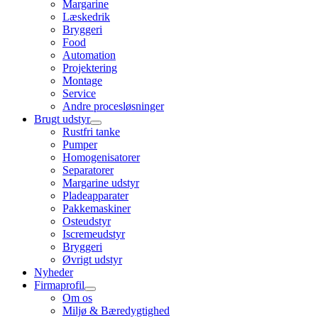
Margarine
Læskedrik
Bryggeri
Food
Automation
Projektering
Montage
Service
Andre procesløsninger
Brugt udstyr
Rustfri tanke
Pumper
Homogenisatorer
Separatorer
Margarine udstyr
Pladeapparater
Pakkemaskiner
Osteudstyr
Iscremeudstyr
Bryggeri
Øvrigt udstyr
Nyheder
Firmaprofil
Om os
Miljø & Bæredygtighed