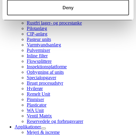
Deny
Forside
Produkter
Rustfri lager- og procestanke
Pilotanlæg
CIP-anlæg
Pasteur units
Varmtvandsanlæg
Pulvermixer
Inline filter
Flowsplittere
Inspektionsplatforme
Opbygning af units
Specialopgaver
Brugt procesudstyr
Hvilerør
Remelt Unit
Pinmixer
Plasticator
WA Unit
Ventil Matrix
Reservedele og forbrugsvarer
Applikationer
Mejeri & iscreme