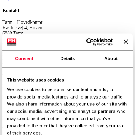
Kontakt
Tarm – Hovedkontor
Kærhusvej 4, Hoven
6880 Tarm
Telefon:
+45 7534 3434
CVR: 14919287
København – Afdeling
Consent
Details
About
Gerstenberg Services A/S
Vibeholmsvej 21/22
2605 Brøndby
Telefon:
+45 4343 2026
This website uses cookies
Norge – Afdeling
We use cookies to personalise content and ads, to
FH Scandinox Norge AS
provide social media features and to analyse our traffic.
Doneheia 127, 4516 Mandal
Telefon:
+47 4885 4699
We also share information about your use of our site with
our social media, advertising and analytics partners who
Aarhus – Afdeling
Hjaltevej 2, Skovby
may combine it with other information that you’ve
8464 Galten
provided to them or that they’ve collected from your use
Telefon:
+45 7534 3434
of their services.