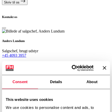
Skriv til os
Kontakt os
Anders Lundum
Salgschef, brugt udstyr
+45 4093 3957
alu@fhscandinox.com
Kontakt
Consent
Details
About
Tarm – Hovedkontor
Kærhusvej 4, Hoven
6880 Tarm
Telefon:
+45 7534 3434
This website uses cookies
CVR: 14919287
We use cookies to personalise content and ads, to
København – Afdeling