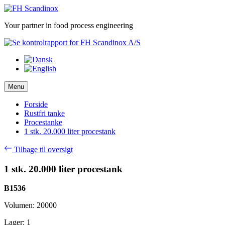
Skip
to
Your partner in food process engineering
content
Menu
Forside
Rustfri tanke
Procestanke
1 stk. 20.000 liter procestank
Tilbage til oversigt
1 stk. 20.000 liter procestank
B1536
Volumen: 20000
Lager: 1