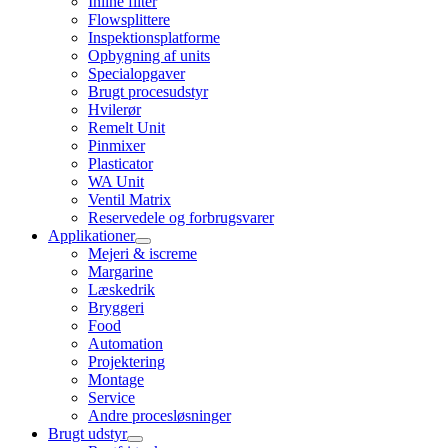
Inline filter
Flowsplittere
Inspektionsplatforme
Opbygning af units
Specialopgaver
Brugt procesudstyr
Hvilerør
Remelt Unit
Pinmixer
Plasticator
WA Unit
Ventil Matrix
Reservedele og forbrugsvarer
Applikationer
Mejeri & iscreme
Margarine
Læskedrik
Bryggeri
Food
Automation
Projektering
Montage
Service
Andre procesløsninger
Brugt udstyr