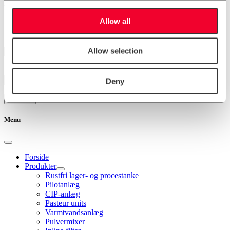
Nyhedsbrev
Allow all
Navn
Allow selection
E-mail
Deny
Menu
Forside
Produkter
Rustfri lager- og procestanke
Pilotanlæg
CIP-anlæg
Pasteur units
Varmtvandsanlæg
Pulvermixer