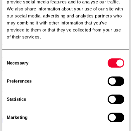
provide social media features and to analyse our traffic.
Gerstenberg Services A/S
We also share information about your use of our site with
Vibeholmsvej 21/22
2605 Brøndby
our social media, advertising and analytics partners who
Telefon:
+45 4343 2026
may combine it with other information that you’ve
provided to them or that they’ve collected from your use
Norge – Afdeling
FH Scandinox Norge AS
of their services.
Doneheia 127, 4516 Mandal
Telefon:
+47 4885 4699
Aarhus – Afdeling
Consent
Hjaltevej 2, Skovby
Necessary
Selection
8464 Galten
Telefon:
+45 7534 3434
Preferences
Aalborg – Afdeling
Porsvej 2
9000 Aalborg
Telefon:
+45 7534 3434
Statistics
Find os på
Marketing