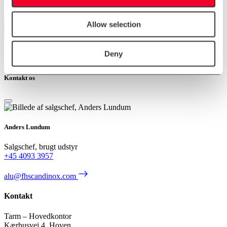
Allow selection
Skriv til os
Deny
Kontakt os
Anders Lundum
Salgschef, brugt udstyr
+45 4093 3957
alu@fhscandinox.com
Kontakt
Tarm – Hovedkontor
Kærhusvej 4, Hoven