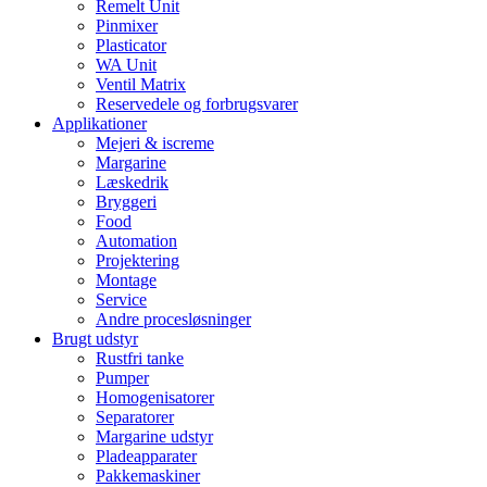
Remelt Unit
Pinmixer
Plasticator
WA Unit
Ventil Matrix
Reservedele og forbrugsvarer
Applikationer
Mejeri & iscreme
Margarine
Læskedrik
Bryggeri
Food
Automation
Projektering
Montage
Service
Andre procesløsninger
Brugt udstyr
Rustfri tanke
Pumper
Homogenisatorer
Separatorer
Margarine udstyr
Pladeapparater
Pakkemaskiner