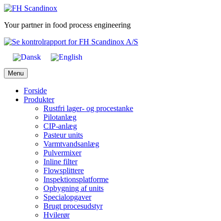
Skip
to
Your partner in food process engineering
content
Menu
Forside
Produkter
Rustfri lager- og procestanke
Pilotanlæg
CIP-anlæg
Pasteur units
Varmtvandsanlæg
Pulvermixer
Inline filter
Flowsplittere
Inspektionsplatforme
Opbygning af units
Specialopgaver
Brugt procesudstyr
Hvilerør