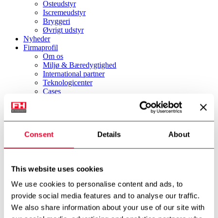
Osteudstyr
Iscremeudstyr
Bryggeri
Øvrigt udstyr
Nyheder
Firmaprofil
Om os
Miljø & Bæredygtighed
International partner
Teknologicenter
Cases
Downloads
Job
Job
Kontakt
Consent
Details
About
FH Scandinox DK
FH Scandinox Norge
Forside
This website uses cookies
Rustfri tanke
Procestanke
We use cookies to personalise content and ads, to
1.200 liter isolerede tanke
provide social media features and to analyse our traffic.
Tilbage til oversigt
We also share information about your use of our site with