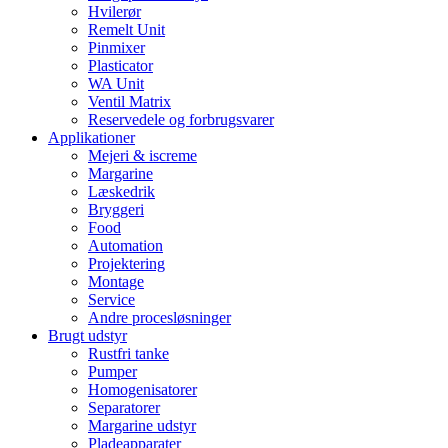
Hvilerør
Remelt Unit
Pinmixer
Plasticator
WA Unit
Ventil Matrix
Reservedele og forbrugsvarer
Applikationer
Mejeri & iscreme
Margarine
Læskedrik
Bryggeri
Food
Automation
Projektering
Montage
Service
Andre procesløsninger
Brugt udstyr
Rustfri tanke
Pumper
Homogenisatorer
Separatorer
Margarine udstyr
Pladeapparater