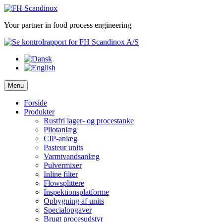
Skip
to
Your partner in food process engineering
content
Menu
Forside
Produkter
Rustfri lager- og procestanke
Pilotanlæg
CIP-anlæg
Pasteur units
Varmtvandsanlæg
Pulvermixer
Inline filter
Flowsplittere
Inspektionsplatforme
Opbygning af units
Specialopgaver
Brugt procesudstyr