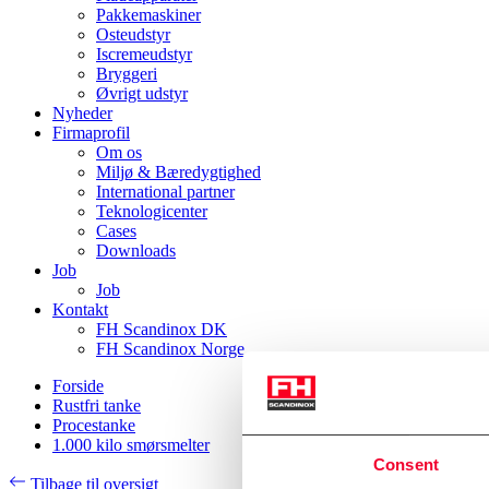
Pakkemaskiner
Osteudstyr
Iscremeudstyr
Bryggeri
Øvrigt udstyr
Nyheder
Firmaprofil
Om os
Miljø & Bæredygtighed
International partner
Teknologicenter
Cases
Downloads
Job
Job
Kontakt
FH Scandinox DK
FH Scandinox Norge
Forside
Rustfri tanke
Procestanke
1.000 kilo smørsmelter
Consent
Tilbage til oversigt