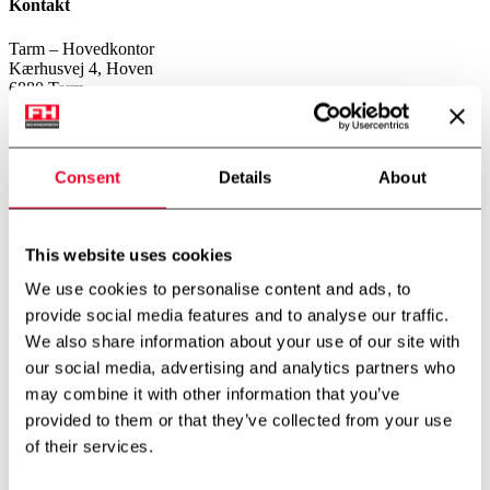
Kontakt
Tarm – Hovedkontor
Kærhusvej 4, Hoven
6880 Tarm
Telefon:
+45 7534 3434
CVR: 14919287
København – Afdeling
Consent
Details
About
Gerstenberg Services A/S
Vibeholmsvej 21/22
2605 Brøndby
Telefon:
+45 4343 2026
This website uses cookies
Norge – Afdeling
We use cookies to personalise content and ads, to
FH Scandinox Norge AS
provide social media features and to analyse our traffic.
Doneheia 127, 4516 Mandal
Telefon:
+47 4885 4699
We also share information about your use of our site with
our social media, advertising and analytics partners who
Aarhus – Afdeling
may combine it with other information that you’ve
Hjaltevej 2, Skovby
8464 Galten
provided to them or that they’ve collected from your use
Telefon:
+45 7534 3434
of their services.
Aalborg – Afdeling