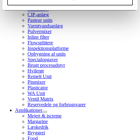
Rustfri lager- og procestanke
Pilotanlæg
CIP-anlæg
Pasteur units
Varmtvandsanlæg
Pulvermixer
Inline filter
Flowsplittere
Inspektionsplatforme
Opbygning af units
Specialopgaver
Brugt procesudstyr
Hvilerør
Remelt Unit
Pinmixer
Plasticator
WA Unit
Ventil Matrix
Reservedele og forbrugsvarer
Applikationer
Mejeri & iscreme
Margarine
Læskedrik
Bryggeri
Food