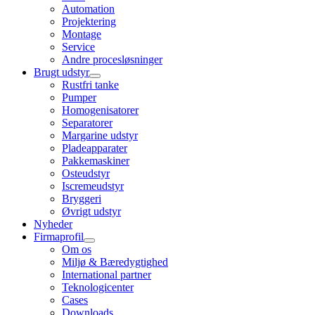
Automation
Projektering
Montage
Service
Andre procesløsninger
Brugt udstyr
Rustfri tanke
Pumper
Homogenisatorer
Separatorer
Margarine udstyr
Pladeapparater
Pakkemaskiner
Osteudstyr
Iscremeudstyr
Bryggeri
Øvrigt udstyr
Nyheder
Firmaprofil
Om os
Miljø & Bæredygtighed
International partner
Teknologicenter
Cases
Downloads