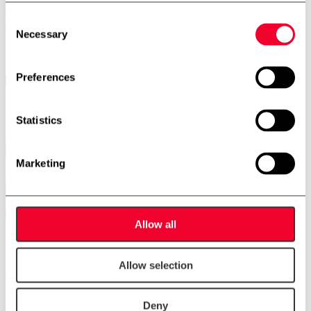
Porsvej 2
9000 Aalborg
Consent
Telefon:
+45 7534 3434
Necessary
Selection
Find os på
Preferences
Nyhedsbrev
Statistics
Navn
Marketing
E-mail
Allow all
Menu
Allow selection
Forside
Deny
Produkter