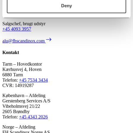
Deny
Anders Lundum
Salgschef, brugt udstyr
+45 4093 3957
alu@fhscandinox.com
Kontakt
Tarm – Hovedkontor
Kærhusvej 4, Hoven
6880 Tarm
Telefon:
+45 7534 3434
CVR: 14919287
København – Afdeling
Gerstenberg Services A/S
Vibeholmsvej 21/22
2605 Brøndby
Telefon:
+45 4343 2026
Norge – Afdeling
FH Scandinox Norge AS