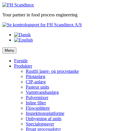
Skip
to
Your partner in food process engineering
content
Menu
Forside
Produkter
Rustfri lager- og procestanke
Pilotanlæg
CIP-anlæg
Pasteur units
Varmtvandsanlæg
Pulvermixer
Inline filter
Flowsplittere
Inspektionsplatforme
Opbygning af units
Specialopgaver
Brugt procesudstyr