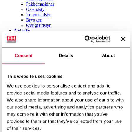
Pakkemaskiner
Osteudstyr
Iscremeudstyr
Bryggeri
Øvrigt udstyr
Nyheder
Firmaprofil
Om os
Miljø & Bæredygtighed
International partner
Consent
Details
About
Teknologicenter
Cases
Downloads
Job
This website uses cookies
Job
Kontakt
We use cookies to personalise content and ads, to
FH Scandinox DK
provide social media features and to analyse our traffic.
FH Scandinox Norge
We also share information about your use of our site with
Forside
our social media, advertising and analytics partners who
Pladeapparater
may combine it with other information that you’ve
APV pladepasteur
provided to them or that they’ve collected from your use
Tilbage til oversigt
of their services.