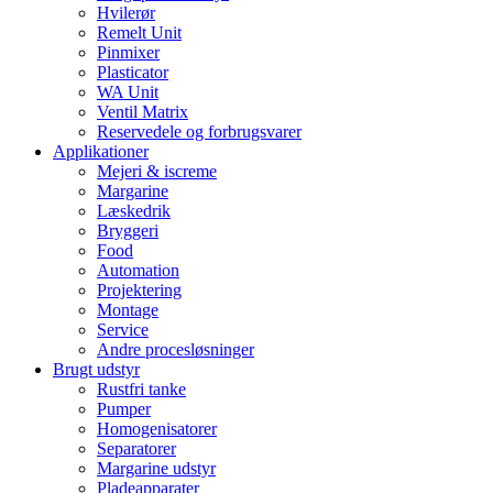
Hvilerør
Remelt Unit
Pinmixer
Plasticator
WA Unit
Ventil Matrix
Reservedele og forbrugsvarer
Applikationer
Mejeri & iscreme
Margarine
Læskedrik
Bryggeri
Food
Automation
Projektering
Montage
Service
Andre procesløsninger
Brugt udstyr
Rustfri tanke
Pumper
Homogenisatorer
Separatorer
Margarine udstyr
Pladeapparater