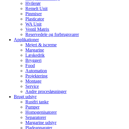
Hvilerør
Remelt Unit
Pinmixer
Plasticator
WA Unit
Ventil Matrix
Reservedele og forbrugsvarer
Applikationer
Mejeri & iscreme
Margarine
Læskedrik
Bryggeri
Food
Automation
Projektering
Montage
Service
Andre procesløsninger
Brugt udstyr
Rustfri tanke
Pumper
Homogenisatorer
Separatorer
Margarine udstyr
Pladeapparater