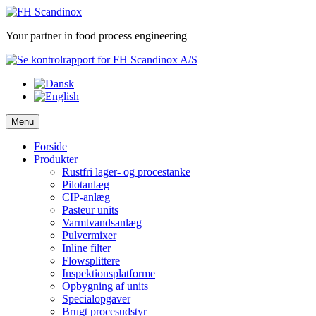
Skip
to
Your partner in food process engineering
content
Menu
Forside
Produkter
Rustfri lager- og procestanke
Pilotanlæg
CIP-anlæg
Pasteur units
Varmtvandsanlæg
Pulvermixer
Inline filter
Flowsplittere
Inspektionsplatforme
Opbygning af units
Specialopgaver
Brugt procesudstyr