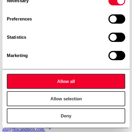
Necessary
Selection
Vasketunnel
10-0026
Preferences
Lager: 1
Statistics
Skriv til os
Marketing
Kontakt os
Allow all
Allow selection
Anders Lundum
Salgschef, brugt udstyr
Deny
+45 4093 3957
alu@fhscandinox.com