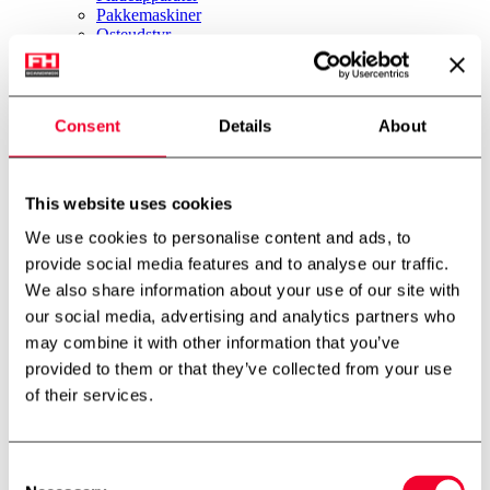
Pakkemaskiner
Osteudstyr
Iscremeudstyr
Bryggeri
Øvrigt udstyr
Nyheder
Consent
Details
About
Firmaprofil
Om os
Miljø & Bæredygtighed
International partner
This website uses cookies
Teknologicenter
Cases
We use cookies to personalise content and ads, to
Downloads
provide social media features and to analyse our traffic.
Job
We also share information about your use of our site with
Job
Kontakt
our social media, advertising and analytics partners who
FH Scandinox DK
may combine it with other information that you’ve
FH Scandinox Norge
provided to them or that they’ve collected from your use
Forside
of their services.
Øvrigt udstyr
Vasketunnel
Tilbage til oversigt
Consent