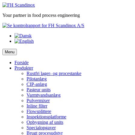
Skip
to
Your partner in food process engineering
content
Menu
Forside
Produkter
Rustfri lager- og procestanke
Pilotanlæg
CIP-anlæg
Pasteur units
Varmtvandsanlæg
Pulvermixer
Inline filter
Flowsplittere
Inspektionsplatforme
Opbygning af units
Specialopgaver
Brugt procesudstyr