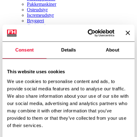
Pakkemaskiner
Osteudstyr
Iscremeudstyr
Bryggeri
Øvrigt udstyr
Nyheder
Firmaprofil
Om os
Miljø & Bæredygtighed
Consent
Details
About
International partner
Teknologicenter
Cases
Downloads
This website uses cookies
Job
We use cookies to personalise content and ads, to
Job
Kontakt
provide social media features and to analyse our traffic.
FH Scandinox DK
We also share information about your use of our site with
FH Scandinox Norge
our social media, advertising and analytics partners who
Forside
may combine it with other information that you’ve
Øvrigt udstyr
provided to them or that they’ve collected from your use
CIP station
of their services.
Tilbage til oversigt