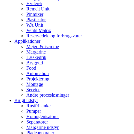
Hvilerør
Remelt Unit
Pinmixer
Plasticator
WA Unit
Ventil Matrix
Reservedele og forbrugsvarer
Applikationer
Mejeri & iscreme
Margarine
Læskedrik
Bryggeri
Food
Automation
Projektering
Montage
Service
Andre procesløsninger
Brugt udstyr
Rustfri tanke
Pumper
Homogenisatorer
Separatorer
Margarine udstyr
Pladeapparater