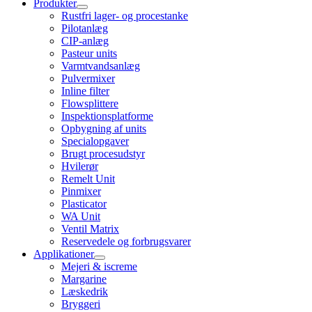
Produkter
Rustfri lager- og procestanke
Pilotanlæg
CIP-anlæg
Pasteur units
Varmtvandsanlæg
Pulvermixer
Inline filter
Flowsplittere
Inspektionsplatforme
Opbygning af units
Specialopgaver
Brugt procesudstyr
Hvilerør
Remelt Unit
Pinmixer
Plasticator
WA Unit
Ventil Matrix
Reservedele og forbrugsvarer
Applikationer
Mejeri & iscreme
Margarine
Læskedrik
Bryggeri