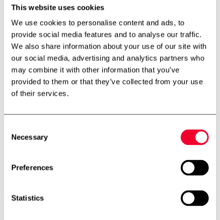
This website uses cookies
Kontakt
We use cookies to personalise content and ads, to
Tarm – Hovedkontor
provide social media features and to analyse our traffic.
Kærhusvej 4, Hoven
6880 Tarm
We also share information about your use of our site with
Telefon:
+45 7534 3434
our social media, advertising and analytics partners who
CVR: 14919287
may combine it with other information that you’ve
København – Afdeling
provided to them or that they’ve collected from your use
Gerstenberg Services A/S
of their services.
Vibeholmsvej 21/22
2605 Brøndby
Telefon:
+45 4343 2026
Consent
Norge – Afdeling
Necessary
Selection
FH Scandinox Norge AS
Doneheia 127, 4516 Mandal
Telefon:
+47 4885 4699
Preferences
Aarhus – Afdeling
Hjaltevej 2, Skovby
8464 Galten
Statistics
Telefon:
+45 7534 3434
Aalborg – Afdeling