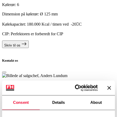
Kølerør: 6
Dimension på kølerør: Ø 125 mm
Kølekapacitet: 180.000 Kcal / timen ved -20C
CIP: Perfektoren er forberedt for CIP
Skriv til os
Kontakt os
Anders Lundum
Salgschef, brugt udstyr
+45 4093 3957
Consent
Details
About
alu@fhscandinox.com