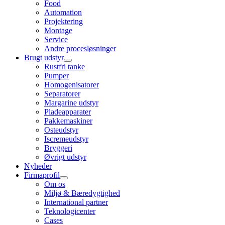
Food
Automation
Projektering
Montage
Service
Andre procesløsninger
Brugt udstyr
Rustfri tanke
Pumper
Homogenisatorer
Separatorer
Margarine udstyr
Pladeapparater
Pakkemaskiner
Osteudstyr
Iscremeudstyr
Bryggeri
Øvrigt udstyr
Nyheder
Firmaprofil
Om os
Miljø & Bæredygtighed
International partner
Teknologicenter
Cases