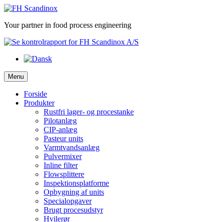
Skip
to
Your partner in food process engineering
content
Menu
Forside
Produkter
Rustfri lager- og procestanke
Pilotanlæg
CIP-anlæg
Pasteur units
Varmtvandsanlæg
Pulvermixer
Inline filter
Flowsplittere
Inspektionsplatforme
Opbygning af units
Specialopgaver
Brugt procesudstyr
Hvilerør