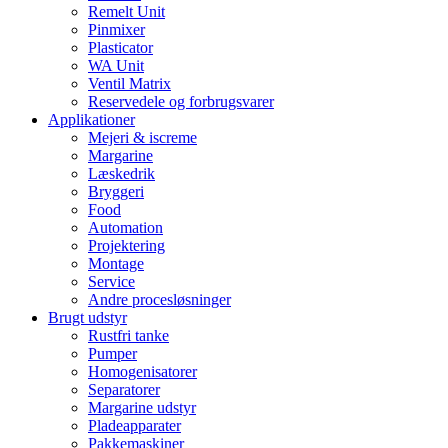
Remelt Unit
Pinmixer
Plasticator
WA Unit
Ventil Matrix
Reservedele og forbrugsvarer
Applikationer
Mejeri & iscreme
Margarine
Læskedrik
Bryggeri
Food
Automation
Projektering
Montage
Service
Andre procesløsninger
Brugt udstyr
Rustfri tanke
Pumper
Homogenisatorer
Separatorer
Margarine udstyr
Pladeapparater
Pakkemaskiner