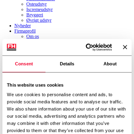
Osteudstyr
Iscremeudstyr
Bryggeri
Øvrigt udstyr
Nyheder
Firmaprofil
Om os
Miljø & Bæredygtighed
International partner
Teknologicenter
Cases
Downloads
Consent
Details
About
Job
Job
Kontakt
FH Scandinox DK
This website uses cookies
FH Scandinox Norge
We use cookies to personalise content and ads, to
Forside
provide social media features and to analyse our traffic.
Margarine udstyr
We also share information about your use of our site with
Gerstenberg & Agger Højtrykspumpe
our social media, advertising and analytics partners who
Tilbage til oversigt
may combine it with other information that you’ve
provided to them or that they’ve collected from your use
Gerstenberg & Agger Højtrykspumpe