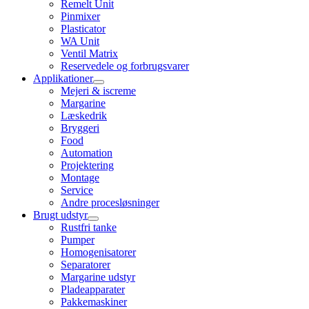
Remelt Unit
Pinmixer
Plasticator
WA Unit
Ventil Matrix
Reservedele og forbrugsvarer
Applikationer
Mejeri & iscreme
Margarine
Læskedrik
Bryggeri
Food
Automation
Projektering
Montage
Service
Andre procesløsninger
Brugt udstyr
Rustfri tanke
Pumper
Homogenisatorer
Separatorer
Margarine udstyr
Pladeapparater
Pakkemaskiner