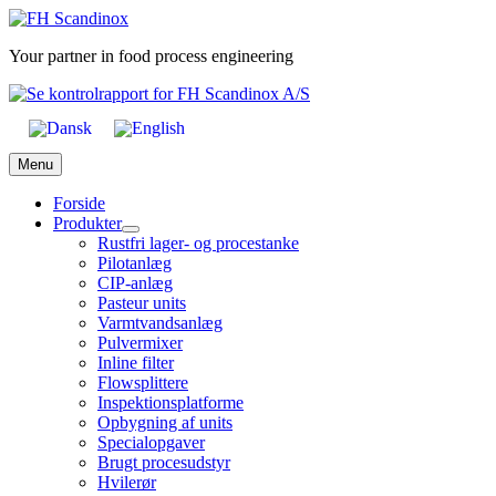
Skip
to
Your partner in food process engineering
content
Menu
Forside
Produkter
Rustfri lager- og procestanke
Pilotanlæg
CIP-anlæg
Pasteur units
Varmtvandsanlæg
Pulvermixer
Inline filter
Flowsplittere
Inspektionsplatforme
Opbygning af units
Specialopgaver
Brugt procesudstyr
Hvilerør