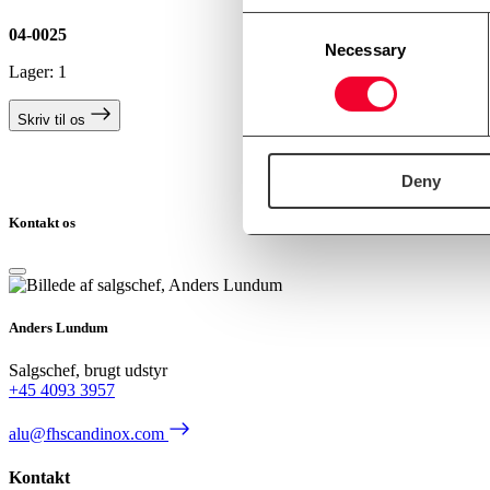
Consent
04-0025
Necessary
Selection
Lager: 1
Skriv til os
Deny
Kontakt os
Anders Lundum
Salgschef, brugt udstyr
+45 4093 3957
alu@fhscandinox.com
Kontakt