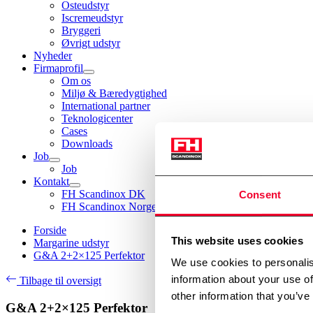
Osteudstyr
Iscremeudstyr
Bryggeri
Øvrigt udstyr
Nyheder
Firmaprofil
Om os
Miljø & Bæredygtighed
International partner
Teknologicenter
Cases
Downloads
Job
Job
Kontakt
FH Scandinox DK
Consent
FH Scandinox Norge
Forside
This website uses cookies
Margarine udstyr
G&A 2+2×125 Perfektor
We use cookies to personalis
information about your use of
Tilbage til oversigt
other information that you’ve
G&A 2+2×125 Perfektor