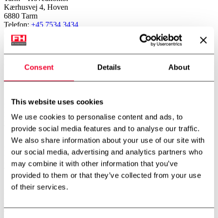
Kærhusvej 4, Hoven
6880 Tarm
Telefon:
+45 7534 3434
CVR: 14919287
København – Afdeling
Gerstenberg Services A/S
Consent
Details
About
Vibeholmsvej 21/22
2605 Brøndby
Telefon:
+45 4343 2026
Norge – Afdeling
This website uses cookies
FH Scandinox Norge AS
We use cookies to personalise content and ads, to
Doneheia 127, 4516 Mandal
Telefon:
+47 4885 4699
provide social media features and to analyse our traffic.
We also share information about your use of our site with
Aarhus – Afdeling
our social media, advertising and analytics partners who
Hjaltevej 2, Skovby
8464 Galten
may combine it with other information that you’ve
Telefon:
+45 7534 3434
provided to them or that they’ve collected from your use
of their services.
Aalborg – Afdeling
Porsvej 2
9000 Aalborg
Telefon:
+45 7534 3434