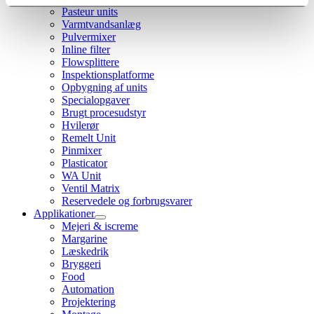
Pasteur units
Varmtvandsanlæg
Pulvermixer
Inline filter
Flowsplittere
Inspektionsplatforme
Opbygning af units
Specialopgaver
Brugt procesudstyr
Hvilerør
Remelt Unit
Pinmixer
Plasticator
WA Unit
Ventil Matrix
Reservedele og forbrugsvarer
Applikationer
Mejeri & iscreme
Margarine
Læskedrik
Bryggeri
Food
Automation
Projektering