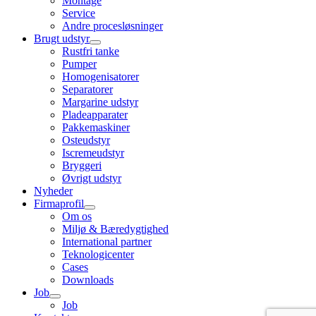
Montage
Service
Andre procesløsninger
Brugt udstyr
Rustfri tanke
Pumper
Homogenisatorer
Separatorer
Margarine udstyr
Pladeapparater
Pakkemaskiner
Osteudstyr
Iscremeudstyr
Bryggeri
Øvrigt udstyr
Nyheder
Firmaprofil
Om os
Miljø & Bæredygtighed
International partner
Teknologicenter
Cases
Downloads
Job
Job