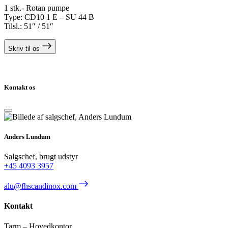
1 stk.- Rotan pumpe
Type: CD10 1 E – SU 44 B
Tilsl.: 51″ / 51″
Skriv til os
Kontakt os
Anders Lundum
Salgschef, brugt udstyr
+45 4093 3957
alu@fhscandinox.com
Kontakt
Tarm – Hovedkontor