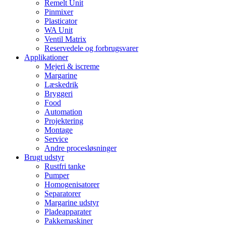
Remelt Unit
Pinmixer
Plasticator
WA Unit
Ventil Matrix
Reservedele og forbrugsvarer
Applikationer
Mejeri & iscreme
Margarine
Læskedrik
Bryggeri
Food
Automation
Projektering
Montage
Service
Andre procesløsninger
Brugt udstyr
Rustfri tanke
Pumper
Homogenisatorer
Separatorer
Margarine udstyr
Pladeapparater
Pakkemaskiner