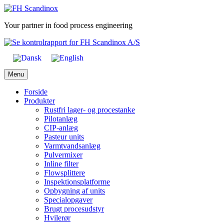
Skip
to
Your partner in food process engineering
content
Menu
Forside
Produkter
Rustfri lager- og procestanke
Pilotanlæg
CIP-anlæg
Pasteur units
Varmtvandsanlæg
Pulvermixer
Inline filter
Flowsplittere
Inspektionsplatforme
Opbygning af units
Specialopgaver
Brugt procesudstyr
Hvilerør