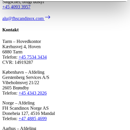
Salgschef, brugt udstyr
+45 4093 3957
alu@fhscandinox.com
Kontakt
Tarm – Hovedkontor
Kærhusvej 4, Hoven
6880 Tarm
Telefon:
+45 7534 3434
CVR: 14919287
København – Afdeling
Gerstenberg Services A/S
Vibeholmsvej 21/22
2605 Brøndby
Telefon:
+45 4343 2026
Norge – Afdeling
FH Scandinox Norge AS
Doneheia 127, 4516 Mandal
Telefon:
+47 4885 4699
Aarhus – Afdeling