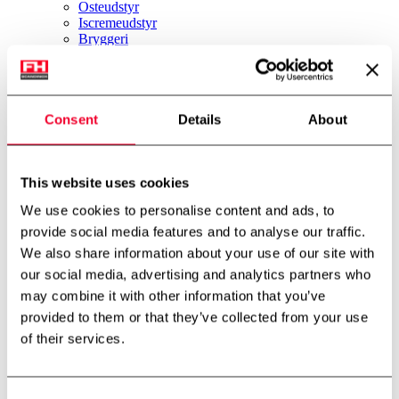
Osteudstyr
Iscremeudstyr
Bryggeri
Øvrigt udstyr
Nyheder
Firmaprofil
Om os
Consent
Details
About
Miljø & Bæredygtighed
International partner
Teknologicenter
Cases
This website uses cookies
Downloads
Job
We use cookies to personalise content and ads, to
Job
Kontakt
provide social media features and to analyse our traffic.
FH Scandinox DK
We also share information about your use of our site with
FH Scandinox Norge
our social media, advertising and analytics partners who
Forside
may combine it with other information that you’ve
Pumper
provided to them or that they’ve collected from your use
Lobepumper
of their services.
Inoxpa lobepumpe
Tilbage til oversigt