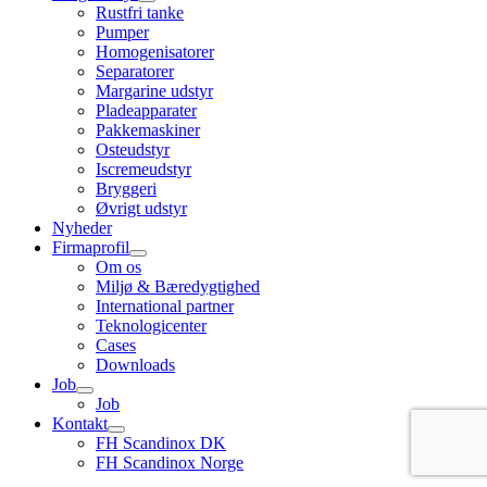
Rustfri tanke
Pumper
Homogenisatorer
Separatorer
Margarine udstyr
Pladeapparater
Pakkemaskiner
Osteudstyr
Iscremeudstyr
Bryggeri
Øvrigt udstyr
Nyheder
Firmaprofil
Om os
Miljø & Bæredygtighed
International partner
Teknologicenter
Cases
Downloads
Job
Job
Kontakt
FH Scandinox DK
FH Scandinox Norge