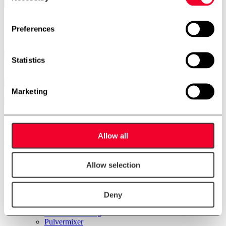
Nyhedsbrev
Preferences
Navn
Statistics
E-mail
Marketing
Menu
Allow all
Forside
Allow selection
Produkter
Rustfri lager- og procestanke
Pilotanlæg
Deny
CIP-anlæg
Pasteur units
Varmtvandsanlæg
Pulvermixer