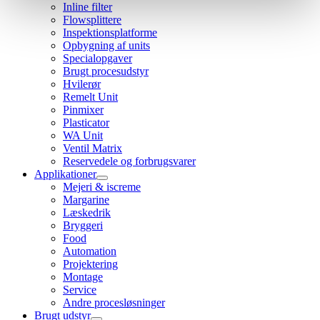
Inline filter
Flowsplittere
Inspektionsplatforme
Opbygning af units
Specialopgaver
Brugt procesudstyr
Hvilerør
Remelt Unit
Pinmixer
Plasticator
WA Unit
Ventil Matrix
Reservedele og forbrugsvarer
Applikationer
Mejeri & iscreme
Margarine
Læskedrik
Bryggeri
Food
Automation
Projektering
Montage
Service
Andre procesløsninger
Brugt udstyr