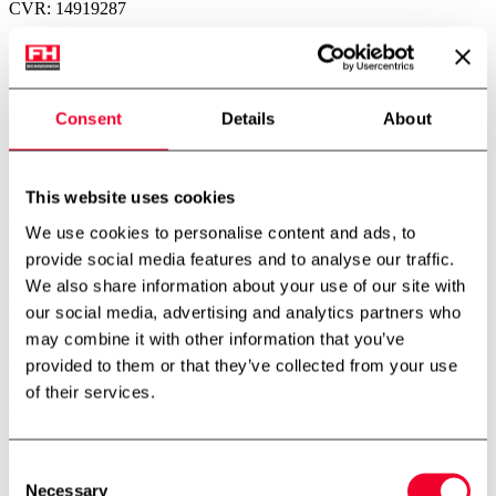
CVR: 14919287
København – Afdeling
Gerstenberg Services A/S
Vibeholmsvej 21/22
2605 Brøndby
Consent
Details
About
Telefon:
+45 4343 2026
Norge – Afdeling
FH Scandinox Norge AS
This website uses cookies
Doneheia 127, 4516 Mandal
Telefon:
+47 4885 4699
We use cookies to personalise content and ads, to
provide social media features and to analyse our traffic.
Aarhus – Afdeling
Hjaltevej 2, Skovby
We also share information about your use of our site with
8464 Galten
our social media, advertising and analytics partners who
Telefon:
+45 7534 3434
may combine it with other information that you’ve
Aalborg – Afdeling
provided to them or that they’ve collected from your use
Porsvej 2
of their services.
9000 Aalborg
Telefon:
+45 7534 3434
Find os på
Consent
Necessary
Selection