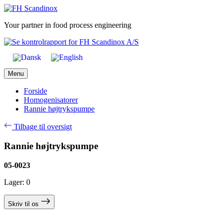
Skip
to
Your partner in food process engineering
content
Menu
Forside
Homogenisatorer
Rannie højtrykspumpe
Tilbage til oversigt
Rannie højtrykspumpe
05-0023
Lager: 0
Skriv til os