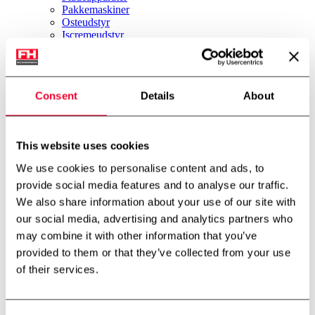
Pakkemaskiner
Osteudstyr
Iscremeudstyr
Bryggeri
Øvrigt udstyr
Nyheder
Firmaprofil
Consent
Details
About
Om os
Miljø & Bæredygtighed
International partner
Teknologicenter
This website uses cookies
Cases
Downloads
We use cookies to personalise content and ads, to
Job
provide social media features and to analyse our traffic.
Job
Kontakt
We also share information about your use of our site with
FH Scandinox DK
our social media, advertising and analytics partners who
FH Scandinox Norge
may combine it with other information that you’ve
Forside
provided to them or that they’ve collected from your use
Pumper
of their services.
Centrifugalpumper
Alfa-Laval centrifugalpumpe FM-0
Tilbage til oversigt