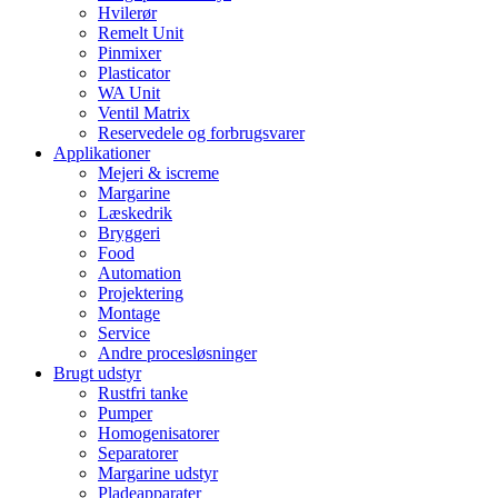
Hvilerør
Remelt Unit
Pinmixer
Plasticator
WA Unit
Ventil Matrix
Reservedele og forbrugsvarer
Applikationer
Mejeri & iscreme
Margarine
Læskedrik
Bryggeri
Food
Automation
Projektering
Montage
Service
Andre procesløsninger
Brugt udstyr
Rustfri tanke
Pumper
Homogenisatorer
Separatorer
Margarine udstyr
Pladeapparater