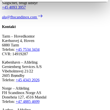
Salgschef, brugt udstyr
+45 4093 3957
alu@fhscandinox.com
Kontakt
Tarm – Hovedkontor
Kærhusvej 4, Hoven
6880 Tarm
Telefon:
+45 7534 3434
CVR: 14919287
København – Afdeling
Gerstenberg Services A/S
Vibeholmsvej 21/22
2605 Brøndby
Telefon:
+45 4343 2026
Norge – Afdeling
FH Scandinox Norge AS
Doneheia 127, 4516 Mandal
Telefon:
+47 4885 4699
Aarhus – Afdeling