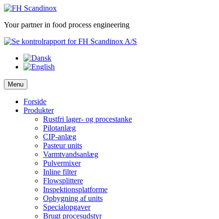
Skip
to
Your partner in food process engineering
content
Menu
Forside
Produkter
Rustfri lager- og procestanke
Pilotanlæg
CIP-anlæg
Pasteur units
Varmtvandsanlæg
Pulvermixer
Inline filter
Flowsplittere
Inspektionsplatforme
Opbygning af units
Specialopgaver
Brugt procesudstyr